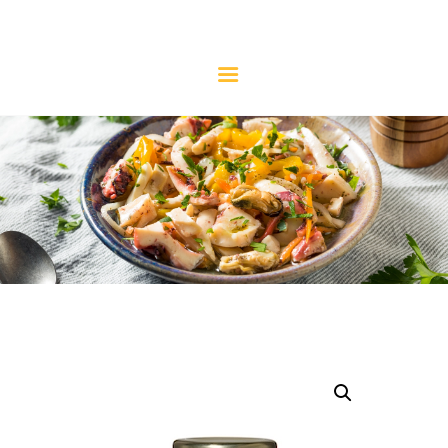
CONSERVERIE MICELI
La référence de l'anchois
NOS PRODUITS
NOTRE HISTOIRE
L’ANCHOIS
LE SAVIEZ-VOUS ?
LES RECETTES
CONTACT