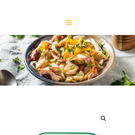
CONSERVERIE MICELI
La référence de l'anchois
NOS PRODUITS
NOTRE HISTOIRE
L’ANCHOIS
LE SAVIEZ-VOUS ?
LES RECETTES
CONTACT