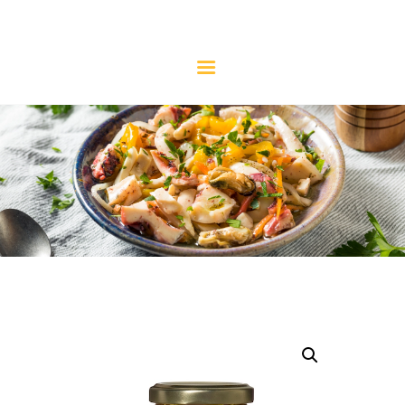
CONSERVERIE MICELI
La référence de l'anchois
NOS PRODUITS
NOTRE HISTOIRE
L’ANCHOIS
LE SAVIEZ-VOUS ?
LES RECETTES
CONTACT