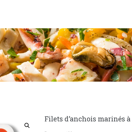
NOS PRODUITS
NOTRE HISTOIRE
CONSERVERIE MICELI
La référence de l'anchois
L’ANCHOIS
LE SAVIEZ-VOUS ?
LES RECETTES
CONTACT
Filets d’anchois marinés à 