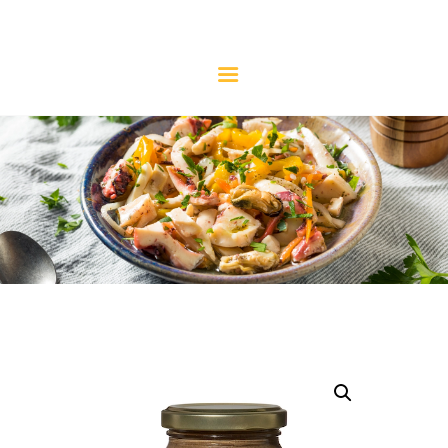
CONSERVERIE MICELI
La référence de l'anchois
NOS PRODUITS
NOTRE HISTOIRE
L’ANCHOIS
LE SAVIEZ-VOUS ?
LES RECETTES
CONTACT