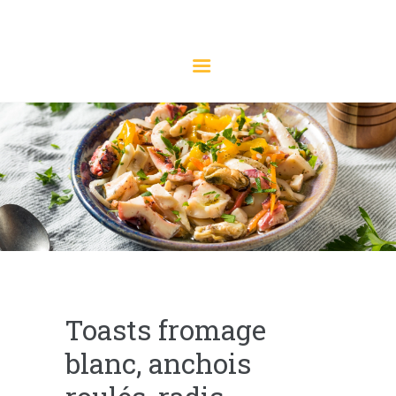
CONSERVERIE MICELI
La référence de l'anchois
NOS PRODUITS
NOTRE HISTOIRE
L’ANCHOIS
LE SAVIEZ-VOUS ?
LES RECETTES
CONTACT
Toasts fromage
blanc, anchois